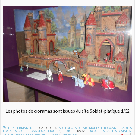
Les photos de dioramas sont issues du site
Soldat-platique 1/32
LIEN PERMANENT
CATÉGORIES :
ART POPULAIRE, ART MODESTE
,
BROCANTE
,
CARTES
POSTALES
,
COLLECTIONS
,
JEUX ET JOUETS
,
PHOTO
TAGS :
JEUX
,
JOUETS
,
CARTES POSTALES