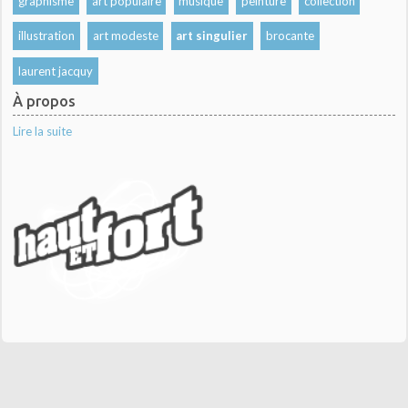
graphisme
art populaire
musique
peinture
collection
illustration
art modeste
art singulier
brocante
laurent jacquy
À propos
Lire la suite