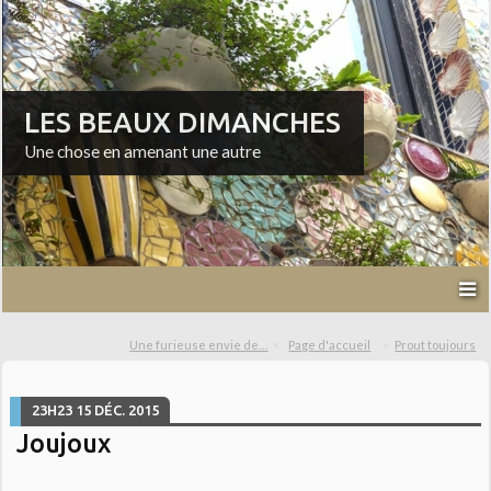
LES BEAUX DIMANCHES
Une chose en amenant une autre
Une furieuse envie de…
Page d'accueil
Prout toujours
23H23
15
DÉC. 2015
Joujoux