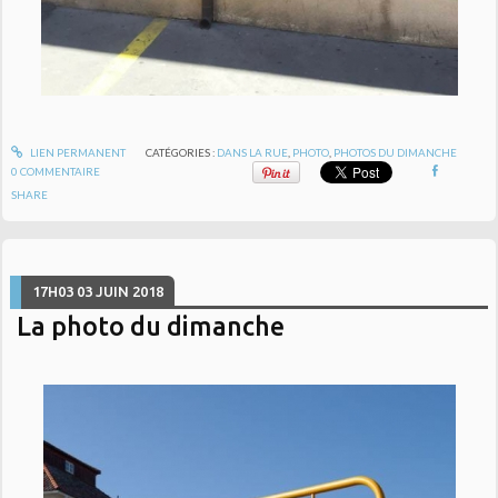
LIEN PERMANENT
CATÉGORIES :
DANS LA RUE
,
PHOTO
,
PHOTOS DU DIMANCHE
0
COMMENTAIRE
SHARE
17H03
03
JUIN 2018
La photo du dimanche