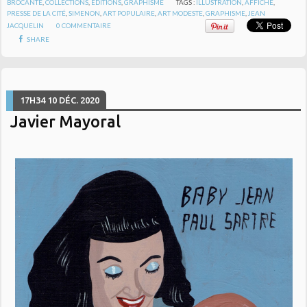
BROCANTE
,
COLLECTIONS
,
ÉDITIONS
,
GRAPHISME
TAGS :
ILLUSTRATION
,
AFFICHE
,
PRESSE DE LA CITÉ
,
SIMENON
,
ART POPULAIRE
,
ART MODESTE
,
GRAPHISME
,
JEAN
JACQUELIN
0
COMMENTAIRE
SHARE
17H34
10
DÉC. 2020
Javier Mayoral