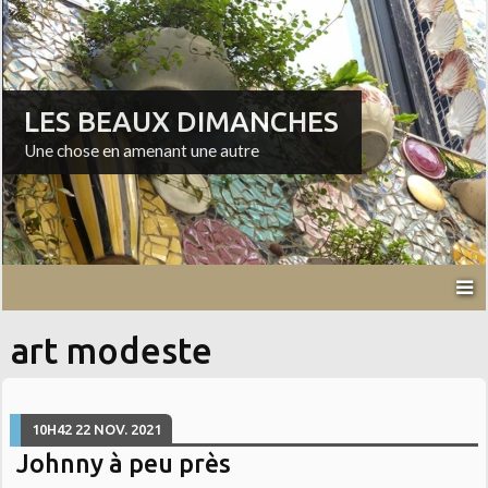
LES BEAUX DIMANCHES
Une chose en amenant une autre
art modeste
10H42
22
NOV. 2021
Johnny à peu près