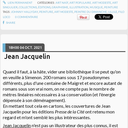
LIEN PERMANENT
CATÉGORIES :
ART NAÏF
,
ART POPULAIRE, ART MODESTE
,
ART
SINGULIER
,
COLLECTIONS
,
ÉDITIONS
,
GRAPHISME
,
ILLUSTRATION
,
MUSIQUE
,
PEINTURE
TAGS :
JOHNNY HALLYDAY
,
PEINTURE
,
ART MODESTE
,
PEINTRE DU DIMANCHE
,
ULULE
,
FILO
LOCO
0
COMMENTAIRE
SHARE
18H00
04
OCT. 2021
Jean Jacquelin
Quand il faut, à la hâte, vider une bibliothèque il se peut qu'on
en veuille à Simenon. 200 romans sous 17 pseudonymes
différents, plus d'une centaine de Maigret et encore autant de
romans sous son vrai nom, on ne compte pas le nombre de
mètres linéaires nécessaires à sa conservation (et l'énergie
dépensée à son déménagement).
En mettant tout cela en cartons, les couvertures de Jean
Jacquelin pour les éditions
Presse de la Cité
ont retenu mon
regard et m'ont semblé les plus intéressantes.
Jean Jacquelin
n'est pas un illustrateur des plus connus, il est