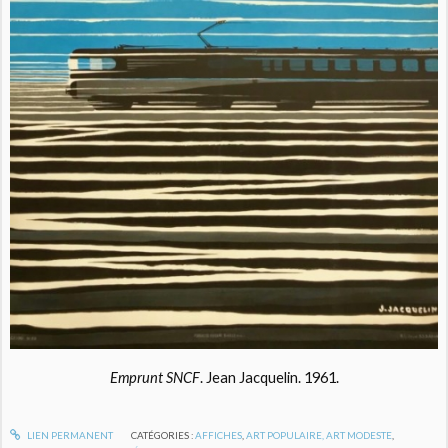
Emprunt SNCF
. Jean Jacquelin. 1961.
LIEN PERMANENT
CATÉGORIES :
AFFICHES
,
ART POPULAIRE, ART MODESTE
,