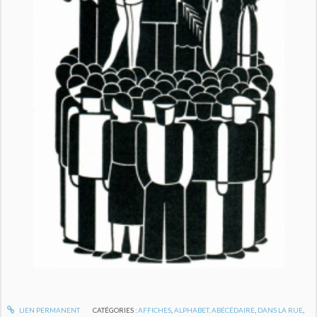
LIEN PERMANENT
CATÉGORIES :
AFFICHES
,
ALPHABET, ABÉCÉDAIRE
,
DANS LA RUE
,