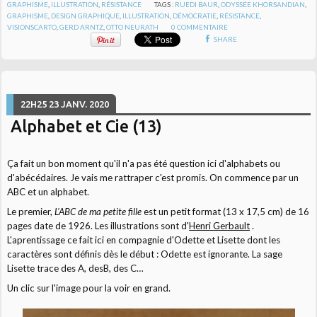
GRAPHISME
,
ILLUSTRATION
,
RÉSISTANCE
TAGS :
RUEDI BAUR
,
ODYSSÉE KHORSANDIAN
,
GRAPHISME
,
DESIGN GRAPHIQUE
,
ILLUSTRATION
,
DÉMOCRATIE
,
RÉSISTANCE
,
VISIONSCARTO
,
GERD ARNTZ
,
OTTO NEURATH
0
COMMENTAIRE
SHARE
22H25
23
JANV. 2020
Alphabet et Cie (13)
Ça fait un bon moment qu'il n'a pas été question ici d'alphabets ou
d'abécédaires. Je vais me rattraper c'est promis. On commence par un
ABC et un alphabet.
Le premier,
L'ABC de ma petite fille
est un petit format (13 x 17,5 cm) de 16
pages date de 1926.
Les illustrations sont d'
Henri Gerbault
.
L'aprentissage ce fait ici en compagnie d'Odette et Lisette dont les
caractères sont définis dès le début : Odette est ignorante. La sage
Lisette trace des A, desB, des C…
Un clic sur l'image pour la voir en grand.