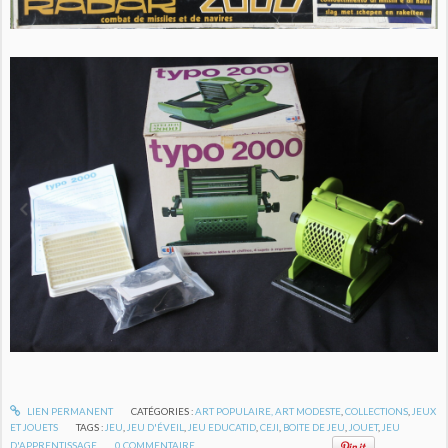
LIEN PERMANENT
CATÉGORIES :
ART POPULAIRE, ART MODESTE
,
COLLECTIONS
,
JEUX
ET JOUETS
TAGS :
JEU
,
JEU D'ÉVEIL
,
JEU EDUCATID
,
CEJI
,
BOITE DE JEU
,
JOUET
,
JEU
D'APPRENTISSAGE
0
COMMENTAIRE