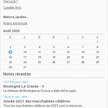
Qui va là ?
Candler Arts
Nature, jardins…
Krapo arboricole
Août 2026
D
L
M
M
J
V
S
1
2
3
4
5
6
7
8
9
10
11
12
13
14
15
16
17
18
19
20
21
22
23
24
25
26
27
28
29
30
31
Notes récentes
11h15
03
janv. 2022
Boulogne La Grasse - 3
Le château de Boulogne la Grasse a déjà été le sujet...
17h56
31
déc. 2021
Année 2021 des macchabées célèbres
Tous les macchabées célèbres de 2021 sont à retrouver...