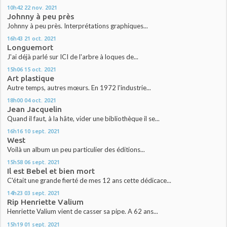
10h42
22
nov. 2021
Johnny à peu près
Johnny à peu près. Interprétations graphiques...
16h43
21
oct. 2021
Longuemort
J'ai déjà parlé sur ICI de l'arbre à loques de...
15h06
15
oct. 2021
Art plastique
Autre temps, autres mœurs. En 1972 l'industrie...
18h00
04
oct. 2021
Jean Jacquelin
Quand il faut, à la hâte, vider une bibliothèque il se...
16h16
10
sept. 2021
West
Voilà un album un peu particulier des éditions...
15h58
06
sept. 2021
Il est Bebel et bien mort
C'était une grande fierté de mes 12 ans cette dédicace...
14h23
03
sept. 2021
Rip Henriette Valium
Henriette Valium vient de casser sa pipe. A 62 ans...
15h19
01
sept. 2021