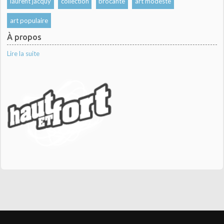
laurent jacquy
collection
brocante
art modeste
art populaire
À propos
Lire la suite