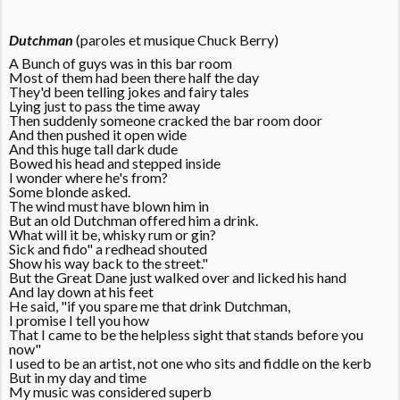
Dutchman
(paroles et musique Chuck Berry)
A Bunch of guys was in this bar room
Most of them had been there half the day
They'd been telling jokes and fairy tales
Lying just to pass the time away
Then suddenly someone cracked the bar room door
And then pushed it open wide
And this huge tall dark dude
Bowed his head and stepped inside
I wonder where he's from?
Some blonde asked.
The wind must have blown him in
But an old Dutchman offered him a drink.
What will it be, whisky rum or gin?
Sick and fido" a redhead shouted
Show his way back to the street."
But the Great Dane just walked over and licked his hand
And lay down at his feet
He said, "if you spare me that drink Dutchman,
I promise I tell you how
That I came to be the helpless sight that stands before you
now"
I used to be an artist, not one who sits and fiddle on the kerb
But in my day and time
My music was considered superb