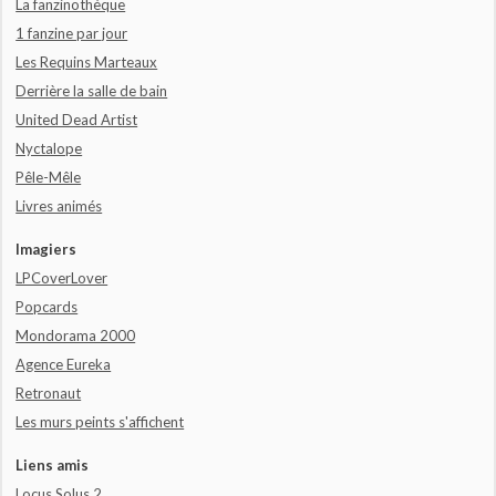
La fanzinothèque
1 fanzine par jour
Les Requins Marteaux
Derrière la salle de bain
United Dead Artist
Nyctalope
Pêle-Mêle
Livres animés
Imagiers
LPCoverLover
Popcards
Mondorama 2000
Agence Eureka
Retronaut
Les murs peints s'affichent
Liens amis
Locus Solus 2