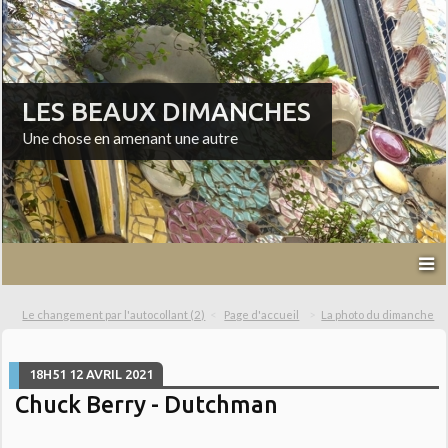
LES BEAUX DIMANCHES
Une chose en amenant une autre
Le changement par l'autocollant (2)
Page d'accueil
La photo du dimanche
18H51
12
AVRIL 2021
Chuck Berry - Dutchman