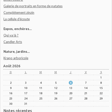
Galerie de portraits en forme de patates
Complètement zinzin
La cellule d'écoute
Expos, enchères…
Qui va là ?
Candler Arts
Nature, jardins…
Krapo arboricole
Août 2026
D
L
M
M
J
V
S
1
2
3
4
5
6
7
8
9
10
11
12
13
14
15
16
17
18
19
20
21
22
23
24
25
26
27
28
29
30
31
Notes récentes