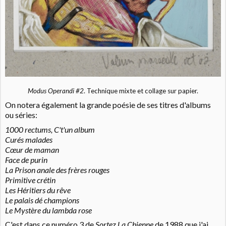
Modus Operandi #2
. Technique mixte et collage sur papier.
On notera également la grande poésie de ses titres d'albums
ou séries:
1000 rectums, C't'un album
Curés malades
Cœur de maman
Face de purin
La Prison anale des frères rouges
Primitive crétin
Les Héritiers du rêve
Le palais dé champions
Le Mystère du lambda rose
C'est dans ce numéro 3 de
Sortez La Chienne
de 1988 que j'ai