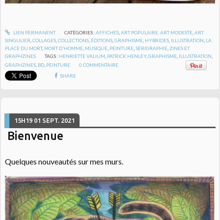
LIEN PERMANENT
CATÉGORIES :
AFFICHES
,
ART POPULAIRE, ART MODESTE
,
ART
SINGULIER
,
COLLAGES
,
COLLECTIONS
,
ÉDITIONS
,
GRAPHISME
,
HYBRIDES
,
ILLUSTRATION
,
LA
PLACE DU MORT
,
MORT D'HOMME
,
MUSIQUE
,
PEINTURE
,
SÉRIGRAPHIE
,
ZINES ET
GRAPHZINES
TAGS :
HENRIETTE VALIUM
,
PATRICK HENLEY
,
GRAPHISME
,
ILLUSTRATION
,
GRAPHZINES
,
BD
,
PEINTURE
0
COMMENTAIRE
SHARE
15H19
01
SEPT. 2021
Bienvenue
Quelques nouveautés sur mes murs.