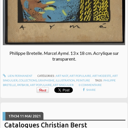
Philippe Bretelle.
Marcel Aymé
. 13 x 18 cm. Acrylique sur
transparent.
LIEN PERMANENT
CATÉGORIES :
ART NAÏF
,
ART POPULAIRE, ART MODESTE
,
ART
SINGULIER
,
COLLECTIONS
,
GRAPHISME
,
ILLUSTRATION
,
PEINTURE
TAGS :
PHILIPPE
BRETELLE
,
PATBA58
,
ART POPULAIRE
,
ART SINGULIER
0
COMMENTAIRE
SHARE
17H34
11
MAI 2021
Catalogues Christian Berst