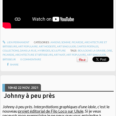
LIEN PERMANENT
CATÉGORIES :
AMIENS, SOMME, PICARDIE
,
ARCHITECTURE ET
BÂTISSEURS
,
ART POPULAIRE, ART MODESTE
,
ART SINGULIER
,
CARTES POSTALES
,
COLLECTIONS
,
DANS LA RUE
,
HYBRIDES
,
SCULPTURE
TAGS :
BOULOGNE LA GRASSE
,
OISE
,
PICARDIE
,
ARCHITECTURE ET BÂTISSEURS
,
ART NAÏF
,
ART POPULAIRE
,
ART SINGULIER
,
BÂTISSEUR
0
COMMENTAIRE
SHARE
10H42
22
NOV. 2021
Johnny à peu près
Johnny à peu près. Interprétations graphiques d'une idole
, c'est le
nouveau
projet éditorial de Filo Loco sur Ulule
. Si je veux
recevoir mon exemplaire je ne peux que vous enjoindre à