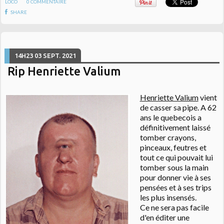
LOCO
0
COMMENTAIRE
SHARE
14H23
03
SEPT. 2021
Rip Henriette Valium
Henriette Valium
vient
de casser sa pipe. A 62
ans le quebecois a
définitivement laissé
tomber crayons,
pinceaux, feutres et
tout ce qui pouvait lui
tomber sous la main
pour donner vie à ses
pensées et à ses trips
les plus insensés.
Ce ne sera pas facile
d'en éditer une