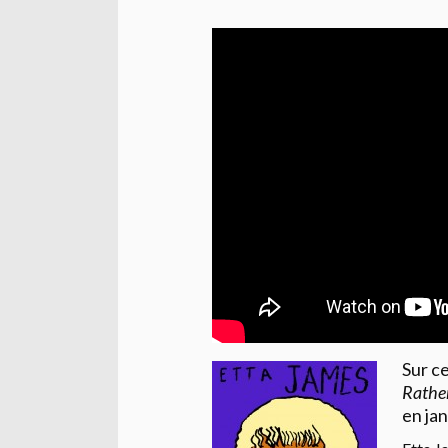
Sur c
Rather
en jan