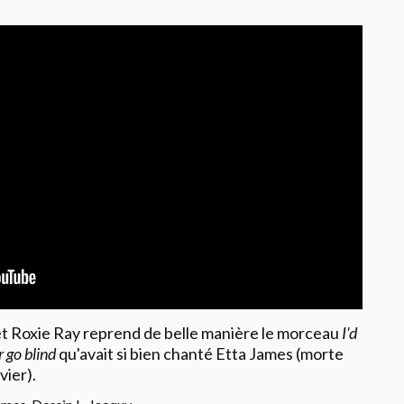
et Roxie Ray reprend de belle manière le morceau
I'd
 go blind
qu'avait si bien chanté Etta James (morte
vier).