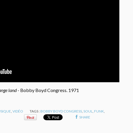
ange land
- Bobby Boyd Congress. 1971
SIQUE
,
VIDÉO
TAGS :
BOBBY BOYD CONGRESS
,
SOUL
,
FUNK
,
SHARE