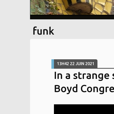
funk
13H42
22
JUIN 2021
In a strange
Boyd Congre