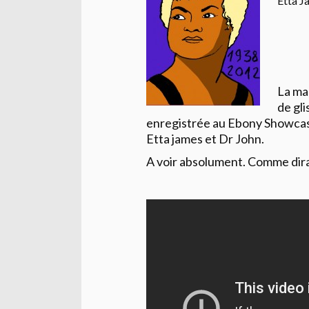
Etta J
La ma
de gli
enregistrée au Ebony Showcase
Etta james et Dr John.
A voir absolument. Comme dir