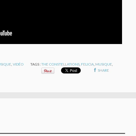
SIQUE
,
VIDÉO
TAGS :
THE CONSTELLATIONS
,
FELICIA
,
MUSIQUE
,
SHARE