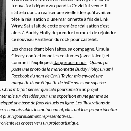
trouva fort dépourvu quand la Covid fut venue. Il
s'attela donc à réaliser une vieille idée qu'il avait en
tête la réalisation d'une marionnette à fils de Link
Wray. Satisfait de cette première réalisation c'est
alors à Buddy Holly de prendre forme et de rejoindre
ce nouveau Panthéon du rock pour castelet.
Les choses étant bien faites, sa compagne, Ursula
Cleary, confectionne les costumes (avec talent) et
comme il l'explique à
dangerousminds
:
Quand j'ai
posté une photo de la marionnette Buddy Holly, un ami
Facebook du nom de Chris Taylor m'a envoyé une
maquette d'une étiquette de boîte avec une superbe
. Chris m'a fait penser que cela pourrait être un projet
ensemble sur des idées pour une exposition et une gamme de
eloppé une base de fans virtuels en ligne. Les illustrations de
e reconnaissables instantanément, elles ont leur propre identité,
nt plus rigoureusement représentatives…
orienté les choses vers un projet artistique.