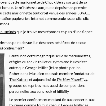
n voyant cette marionnette de Chuck Berry sortant de sa
 la main. Je m'intéresse aux jouets depuis mon premier
s vu cette marionnette tout droit venue des années 50/60…
tion papier, rien. Internet comme seule issue, clic, clic
stions.
rousminds
que je trouve mes réponses en plus d'une flopée
de mon point de vue l'un des rares bénéfices de ce que
and confinement
".
L'auteur de cette magnifique série de marionnettes,
effigies du rock'n roll et du rythm and blues n'est
autre que George Miller (ici en photo par Ian
Robertson). Musicien écossais membre fondateur de
The Kaisers
et aujourd'hui de
The New Piccadillys
,
groupes de reprises mais aussi de compositions
personnelles aux sons rock et hillbilly.
Le premier confinement mettant fin aux concerts, aux
tournées comme tout un chacun George Miller se