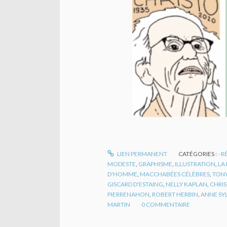
LIEN PERMANENT
CATÉGORIES :
- 
MODESTE
,
GRAPHISME
,
ILLUSTRATION
,
LA
D'HOMME
,
MACCHABÉES CÉLÈBRES
,
TONY
GISCARD D'ESTAING
,
NELLY KAPLAN
,
CHRI
PIERRENAHON
,
ROBERT HERBIN
,
ANNE SY
MARTIN
0
COMMENTAIRE