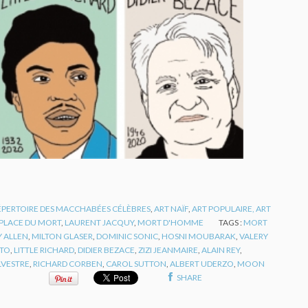
RÉPERTOIRE DES MACCHABÉES CÉLÈBRES
,
ART NAÏF
,
ART POPULAIRE, ART
 PLACE DU MORT
,
LAURENT JACQUY
,
MORT D'HOMME
TAGS :
MORT
 ALLEN
,
MILTON GLASER
,
DOMINIC SONIC
,
HOSNI MOUBARAK
,
VALERY
STO
,
LITTLE RICHARD
,
DIDIER BEZACE
,
ZIZI JEANMAIRE
,
ALAIN REY
,
LVESTRE
,
RICHARD CORBEN
,
CAROL SUTTON
,
ALBERT UDERZO
,
MOON
SHARE