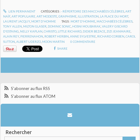
LIEN PERMANENT
CATÉGORIES :
- RÉPERTOIRE DES MACCHABÉES CÉLÈBRES
,
ART
NAÏF
,
ART POPULAIRE, ART MODESTE
,
GRAPHISME
,
ILLUSTRATION
,
LA PLACE DU MORT
,
LAURENT JACQUY
,
MORT D'HOMME
TAGS :
MORT D'HOMME
,
MACCHABÉES CÉLÈBRES
,
TONY ALLEN
,
MILTON GLASER
,
DOMINIC SONIC
,
HOSNI MOUBARAK
,
VALERY GISCARD
D'ESTAING
,
NELLY KAPLAN
,
CHRISTO
,
LITTLE RICHARD
,
DIDIER BEZACE
,
ZIZI JEANMAIRE
,
ALAIN REY
,
PIERRENAHON
,
ROBERT HERBIN
,
ANNE SYLVESTRE
,
RICHARD CORBEN
,
CAROL
SUTTON
,
ALBERT UDERZO
,
MOON MARTIN
0
COMMENTAIRE
SHARE
S'abonner au flux RSS
S'abonner au flux ATOM
Rechercher