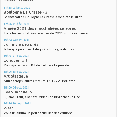
11h15
03
janv. 2022
Boulogne La Grasse - 3
Le château de Boulogne la Grasse a déjà été le sujet...
17h56
31
déc. 2021
Année 2021 des macchabées célèbres
Tous les macchabées célèbres de 2021 sont à retrouver...
10h42
22
nov. 2021
Johnny à peu près
Johnny à peu près. Interprétations graphiques...
16h43
21
oct. 2021
Longuemort
J'ai déjà parlé sur ICI de l'arbre à loques de...
15h06
15
oct. 2021
Art plastique
Autre temps, autres mœurs. En 1972 l'industrie...
18h00
04
oct. 2021
Jean Jacquelin
Quand il faut, à la hâte, vider une bibliothèque il se...
16h16
10
sept. 2021
West
Voilà un album un peu particulier des éditions...