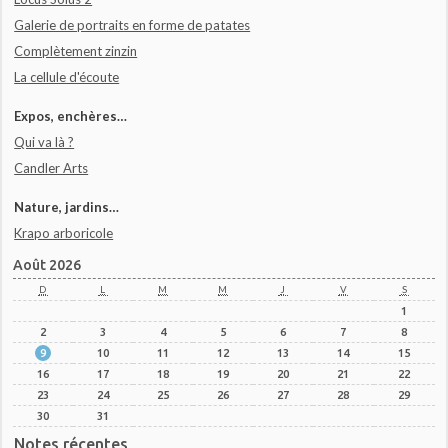
Galerie de portraits en forme de patates
Complètement zinzin
La cellule d'écoute
Expos, enchères…
Qui va là ?
Candler Arts
Nature, jardins…
Krapo arboricole
Août 2026
D
L
M
M
J
V
S
1
2
3
4
5
6
7
8
9
10
11
12
13
14
15
16
17
18
19
20
21
22
23
24
25
26
27
28
29
30
31
Notes récentes