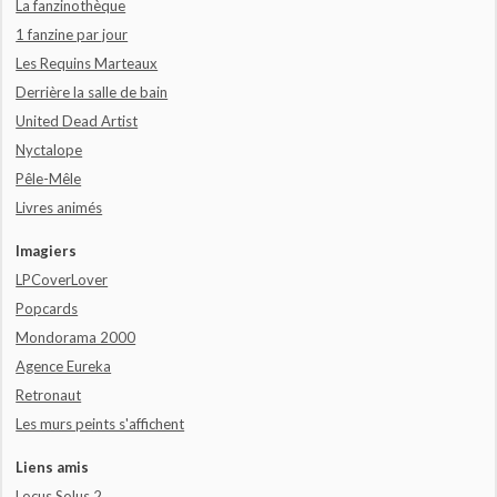
La fanzinothèque
1 fanzine par jour
Les Requins Marteaux
Derrière la salle de bain
United Dead Artist
Nyctalope
Pêle-Mêle
Livres animés
Imagiers
LPCoverLover
Popcards
Mondorama 2000
Agence Eureka
Retronaut
Les murs peints s'affichent
Liens amis
Locus Solus 2