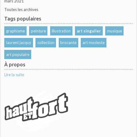
mars 2021
Toutes les archives
Tags populaires
graphisme
peinture
illustration
art singulier
musique
laurent jacquy
collection
brocante
art modeste
art populaire
À propos
Lire la suite