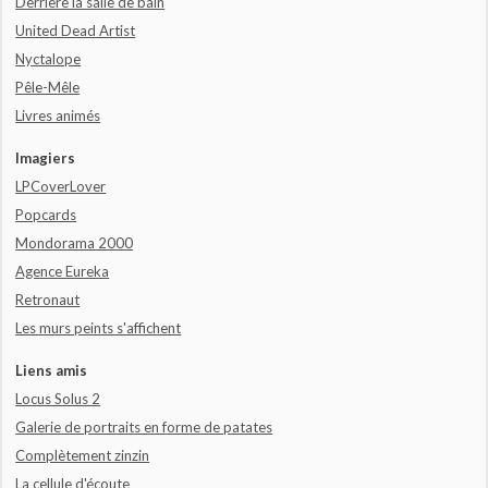
Derrière la salle de bain
United Dead Artist
Nyctalope
Pêle-Mêle
Livres animés
Imagiers
LPCoverLover
Popcards
Mondorama 2000
Agence Eureka
Retronaut
Les murs peints s'affichent
Liens amis
Locus Solus 2
Galerie de portraits en forme de patates
Complètement zinzin
La cellule d'écoute