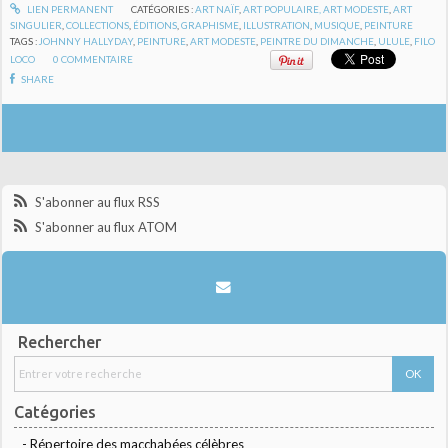
LIEN PERMANENT
CATÉGORIES :
ART NAÏF
,
ART POPULAIRE, ART MODESTE
,
ART
SINGULIER
,
COLLECTIONS
,
ÉDITIONS
,
GRAPHISME
,
ILLUSTRATION
,
MUSIQUE
,
PEINTURE
TAGS :
JOHNNY HALLYDAY
,
PEINTURE
,
ART MODESTE
,
PEINTRE DU DIMANCHE
,
ULULE
,
FILO
LOCO
0
COMMENTAIRE
SHARE
S'abonner au flux RSS
S'abonner au flux ATOM
Rechercher
Catégories
- Répertoire des macchabées célèbres