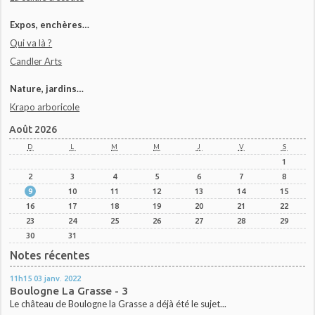
Expos, enchères…
Qui va là ?
Candler Arts
Nature, jardins…
Krapo arboricole
Août 2026
D
L
M
M
J
V
S
1
2
3
4
5
6
7
8
9
10
11
12
13
14
15
16
17
18
19
20
21
22
23
24
25
26
27
28
29
30
31
Notes récentes
11h15
03
janv. 2022
Boulogne La Grasse - 3
Le château de Boulogne la Grasse a déjà été le sujet...