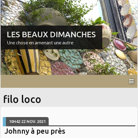
LES BEAUX DIMANCHES
Une chose en amenant une autre
filo loco
10H42
22
NOV. 2021
Johnny à peu près