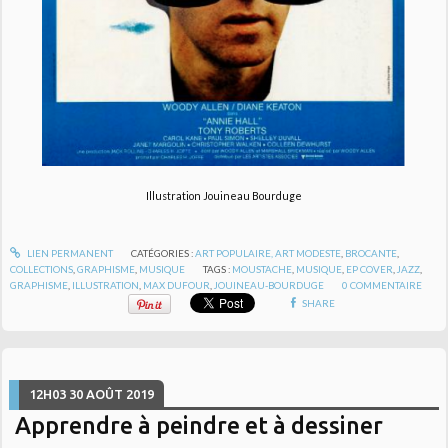
Illustration Jouineau Bourduge
LIEN PERMANENT
CATÉGORIES :
ART POPULAIRE, ART MODESTE
,
BROCANTE
,
COLLECTIONS
,
GRAPHISME
,
MUSIQUE
TAGS :
MOUSTACHE
,
MUSIQUE
,
EP COVER
,
JAZZ
,
GRAPHISME
,
ILLUSTRATION
,
MAX DUFOUR
,
JOUINEAU-BOURDUGE
0
COMMENTAIRE
SHARE
12H03
30
AOÛT 2019
Apprendre à peindre et à dessiner