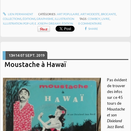
LIEN PERMANENT
CATÉGORIES :
ART POPULAIRE, ART MODESTE
,
BROCANTE
,
COLLECTIONS
,
ÉDITIONS
,
GRAPHISME
,
ILLUSTRATION
TAGS :
COWBOY
,
LIVRE
,
ILLUSTRATION POP-UP
,
E. JOSEPH DREANY
,
ÉDITION
0
COMMENTAIRE
SHARE
13H14
07
SEPT. 2019
Moustache à Hawaï
Pas évident
de trouver
des infos
sur ce 45
tours de
Moustache
et son
Dixieland
Jazz Band.