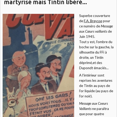
martyrisé mais Tintin libéré...
Superbe couverture
de
F.A. Breysse
pour
ce numéro de
Message
aux Cœurs vaillants
de
Juin 1945.
Tout y est, l'ombre du
boche sur la gauche, la
silhouette du FFi à
droite, un Tintin
déprimé,et des
Dupondt émaciés...
A l'intérieur sont
reprises les aventures
de Tintin au pays de
l'or liquide (au pays de
l'or noir).
Message aux Coeurs
Vaillants
ne paraîtra
que pour quatre