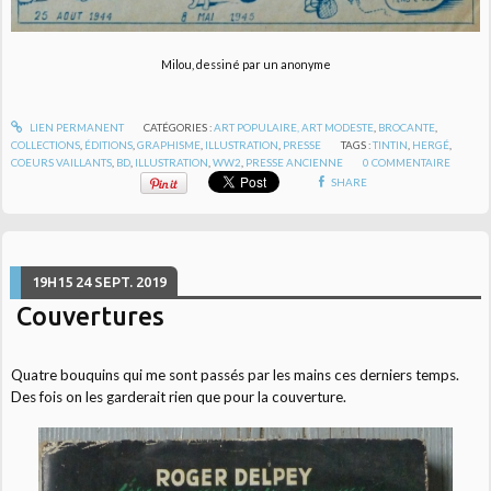
Milou, dessiné par un anonyme
LIEN PERMANENT
CATÉGORIES :
ART POPULAIRE, ART MODESTE
,
BROCANTE
,
COLLECTIONS
,
ÉDITIONS
,
GRAPHISME
,
ILLUSTRATION
,
PRESSE
TAGS :
TINTIN
,
HERGÉ
,
COEURS VAILLANTS
,
BD
,
ILLUSTRATION
,
WW2
,
PRESSE ANCIENNE
0
COMMENTAIRE
SHARE
19H15
24
SEPT. 2019
Couvertures
Quatre bouquins qui me sont passés par les mains ces derniers temps.
Des fois on les garderait rien que pour la couverture.