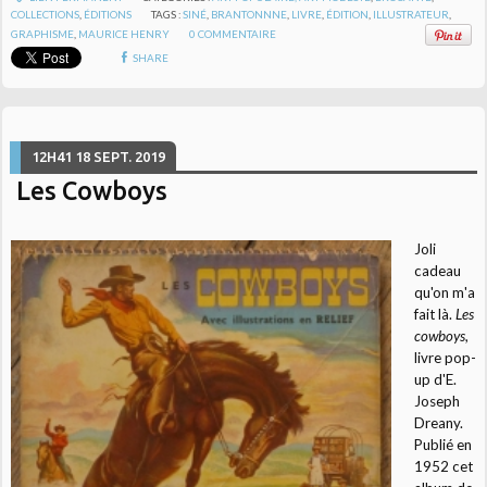
COLLECTIONS
,
ÉDITIONS
TAGS :
SINÉ
,
BRANTONNNE
,
LIVRE
,
ÉDITION
,
ILLUSTRATEUR
,
GRAPHISME
,
MAURICE HENRY
0
COMMENTAIRE
SHARE
12H41
18
SEPT. 2019
Les Cowboys
Joli
cadeau
qu'on m'a
fait là.
Les
cowboys
,
livre pop-
up d'E.
Joseph
Dreany.
Publié en
1952 cet