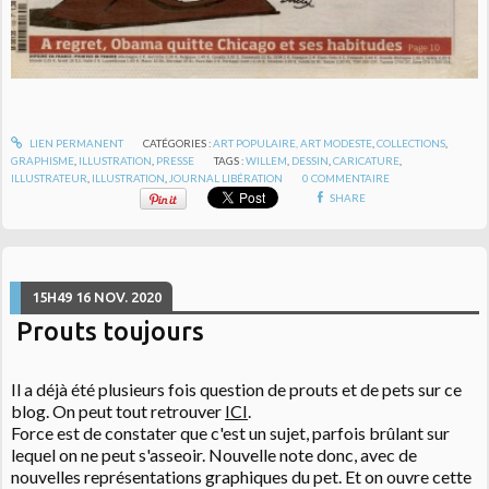
LIEN PERMANENT
CATÉGORIES :
ART POPULAIRE, ART MODESTE
,
COLLECTIONS
,
GRAPHISME
,
ILLUSTRATION
,
PRESSE
TAGS :
WILLEM
,
DESSIN
,
CARICATURE
,
ILLUSTRATEUR
,
ILLUSTRATION
,
JOURNAL LIBÉRATION
0
COMMENTAIRE
SHARE
15H49
16
NOV. 2020
Prouts toujours
Il a déjà été plusieurs fois question de prouts et de pets sur ce
blog. On peut tout retrouver
ICI
.
Force est de constater que c'est un sujet, parfois brûlant sur
lequel on ne peut s'asseoir. Nouvelle note donc, avec de
nouvelles représentations graphiques du pet. Et on ouvre cette