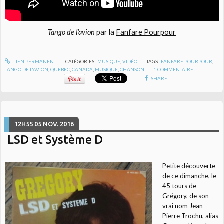
Tango de l'avion
par la
Fanfare Pourpour
LIEN PERMANENT
CATÉGORIES :
MUSIQUE
,
VIDÉO
TAGS :
FANFARE POURPOUR
,
TANGO DE L'AVION
,
QUEBEC
,
CANADA
,
MUSIQUE
,
CHANSON
1
COMMENTAIRE
SHARE
12H55
05
NOV. 2016
LSD et Système D
Petite découverte
de ce dimanche, le
45 tours de
Grégory, de son
vrai nom Jean-
Pierre Trochu, alias