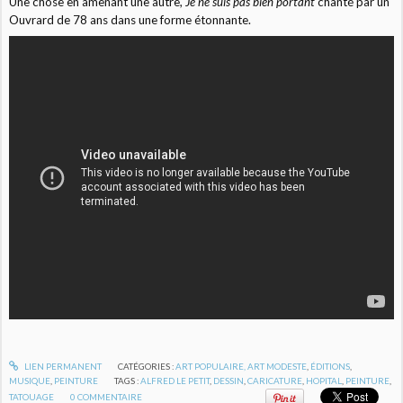
Une chose en amenant une autre,
Je ne suis pas bien portant
chanté par un
Ouvrard de 78 ans dans une forme étonnante.
LIEN PERMANENT
CATÉGORIES :
ART POPULAIRE, ART MODESTE
,
ÉDITIONS
,
MUSIQUE
,
PEINTURE
TAGS :
ALFRED LE PETIT
,
DESSIN
,
CARICATURE
,
HOPITAL
,
PEINTURE
,
TATOUAGE
0
COMMENTAIRE