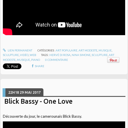
LIEN PERMANENT
CATÉGORIES :
ART POPULAIRE, ART MODESTE
,
MUSIQUE
,
SCULPTURE
,
VIDÉO
,
WEB
TAGS :
HERVÉ DI ROSA
,
NINA SIMONE
,
SCULPTURE
,
ART
MODESTE
,
MUSIQUE
,
PIANO
0
COMMENTAIRE
SHARE
22H18
29
MAI 2017
Blick Bassy - One Love
Découverte du jour, le camerounais Blick Bassy.