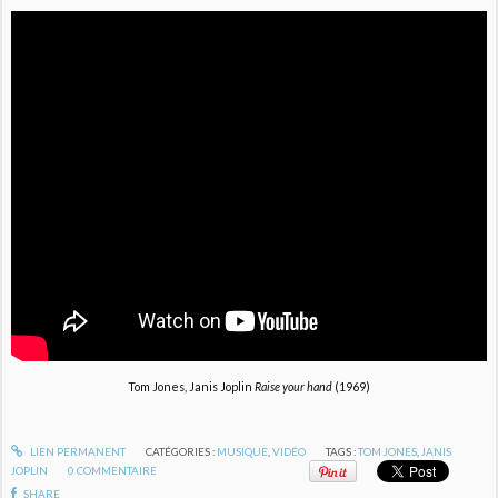
Tom Jones, Janis Joplin
Raise your hand
(1969)
LIEN PERMANENT
CATÉGORIES :
MUSIQUE
,
VIDÉO
TAGS :
TOM JONES
,
JANIS
JOPLIN
0
COMMENTAIRE
SHARE