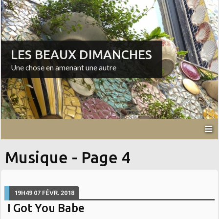
LES BEAUX DIMANCHES
Une chose en amenant une autre
Musique - Page 4
19H49
07
FÉVR. 2018
I Got You Babe