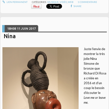
LIEN PERMANENT
CATÉGORIES :
MUSIQUE
,
VIDÉO
,
WEB
1
COMMENTAIRE
SHARE
18H08
11
JUIN 2017
Nina
Juste l'envie de
montrer la t
rès
jolie Nina
Simone de
bronze que
Richard Di Rosa
a créée en
2016 et d'un
coup le besoin
d'écouter le
Love me or leave
me.