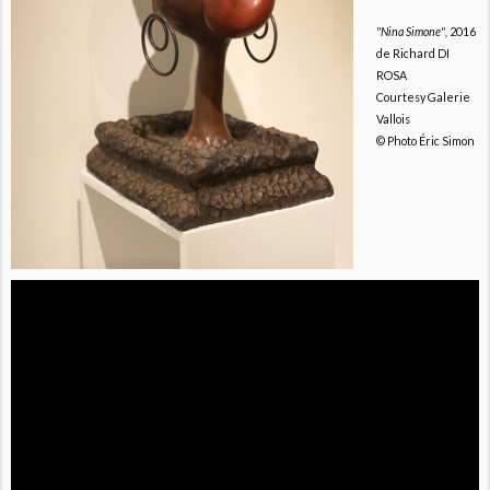
"Nina Simone",
2016
de Richard DI
ROSA
Courtesy Galerie
Vallois
© Photo Éric Simon