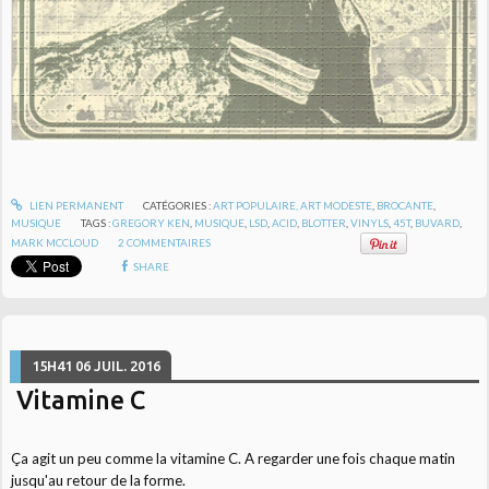
LIEN PERMANENT
CATÉGORIES :
ART POPULAIRE, ART MODESTE
,
BROCANTE
,
MUSIQUE
TAGS :
GREGORY KEN
,
MUSIQUE
,
LSD
,
ACID
,
BLOTTER
,
VINYLS
,
45T
,
BUVARD
,
MARK MCCLOUD
2
COMMENTAIRES
SHARE
15H41
06
JUIL. 2016
Vitamine C
Ça agit un peu comme la vitamine C. A regarder une fois chaque matin
jusqu'au retour de la forme.