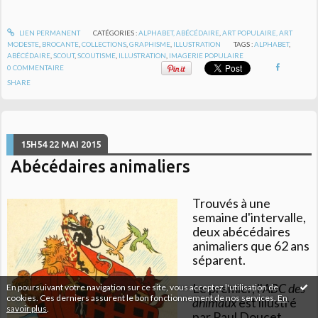
LIEN PERMANENT
CATÉGORIES :
ALPHABET, ABÉCÉDAIRE
,
ART POPULAIRE, ART
MODESTE
,
BROCANTE
,
COLLECTIONS
,
GRAPHISME
,
ILLUSTRATION
TAGS :
ALPHABET
,
ABÉCÉDAIRE
,
SCOUT
,
SCOUTISME
,
ILLUSTRATION
,
IMAGERIE POPULAIRE
0
COMMENTAIRE
SHARE
15H54
22
MAI 2015
Abécédaires animaliers
Trouvés à une
semaine d'intervalle,
deux abécédaires
animaliers que 62 ans
séparent.
Le premier, l'
ABC des
En poursuivant votre navigation sur ce site, vous acceptez l'utilisation de
cookies. Ces derniers assurent le bon fonctionnement de nos services.
En
animaux
est illustré
savoir plus
.
par Paul Doucet.