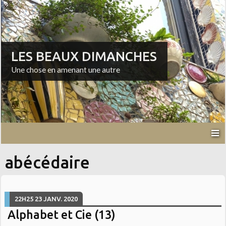
LES BEAUX DIMANCHES
Une chose en amenant une autre
abécédaire
22H25
23
JANV. 2020
Alphabet et Cie (13)