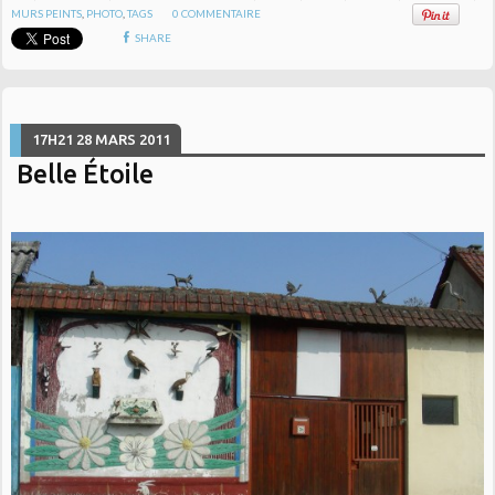
MURS PEINTS
,
PHOTO
,
TAGS
0
COMMENTAIRE
SHARE
17H21
28
MARS 2011
Belle Étoile