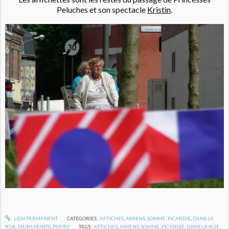
Peluches et son spectacle
Kristin
.
LIEN PERMANENT
CATÉGORIES :
AFFICHES
,
AMIENS, SOMME, PICARDIE
,
DANS LA
RUE
,
MURS PEINTS
,
PHOTO
TAGS :
AFFICHES
,
AMIENS
,
SOMME
,
PICARDIE
,
DANS LA RUE
,