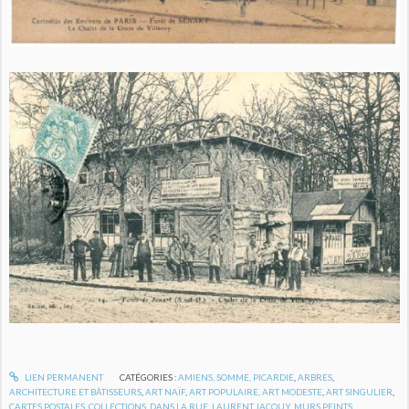
LIEN PERMANENT
CATÉGORIES :
AMIENS, SOMME, PICARDIE
,
ARBRES
,
ARCHITECTURE ET BÂTISSEURS
,
ART NAÏF
,
ART POPULAIRE, ART MODESTE
,
ART SINGULIER
,
CARTES POSTALES
,
COLLECTIONS
,
DANS LA RUE
,
LAURENT JACQUY
,
MURS PEINTS
,