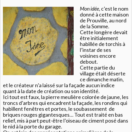
Mon idée
, c’est le nom
donné à cette maison
de Prouville, au nord
de la Somme.
Cette longère devait
être initialement
habillée de torchis à
l’instar de ses
voisines encore
debout.
Cette partie du
village était déserte
ce dimanche matin,
et le créateur n’a laissé sur la façade aucun indice
quant à la date de création ou son identité.
Ici tout est faux, la pierre meulière colorée de jaune, les
troncs d’arbres qui encadrent la façade, les rondins qui
habillent fenêtres et portes, le soubassement de
briques rouges gigantesques… Tout est traité en bas
relief, mis à part peut-être l’oiseau de ciment posé dans
le nid à la porte du garage.