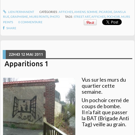
LIEN PERMANENT
CATÉGORIES :
AFFICHES
,
AMIENS, SOMME, PICARDIE
,
DANS LA
RUE
,
GRAPHISME
,
MURS PEINTS
,
PHOTO
TAGS :
STREET ART
,
AFFICHES
,
POCHOIR
,
MURS
PEINTS
0
COMMENTAIRE
SHARE
22H43
12
MAI 2011
Apparitions 1
Vus sur les murs du
quartier cette
semaine.
Un pochoir cerné de
coups de bombe.
Il n'a fait que passer
la BAT (Brigade Anti
Tag) veille au grain.