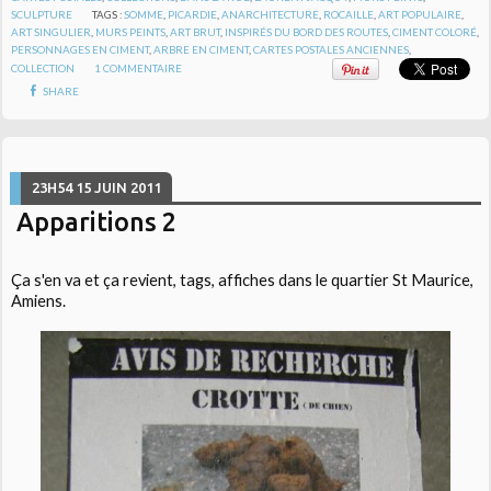
SCULPTURE
TAGS :
SOMME
,
PICARDIE
,
ANARCHITECTURE
,
ROCAILLE
,
ART POPULAIRE
,
ART SINGULIER
,
MURS PEINTS
,
ART BRUT
,
INSPIRÉS DU BORD DES ROUTES
,
CIMENT COLORÉ
,
PERSONNAGES EN CIMENT
,
ARBRE EN CIMENT
,
CARTES POSTALES ANCIENNES
,
COLLECTION
1
COMMENTAIRE
SHARE
23H54
15
JUIN 2011
Apparitions 2
Ça s'en va et ça revient, tags, affiches dans le quartier St Maurice,
Amiens.