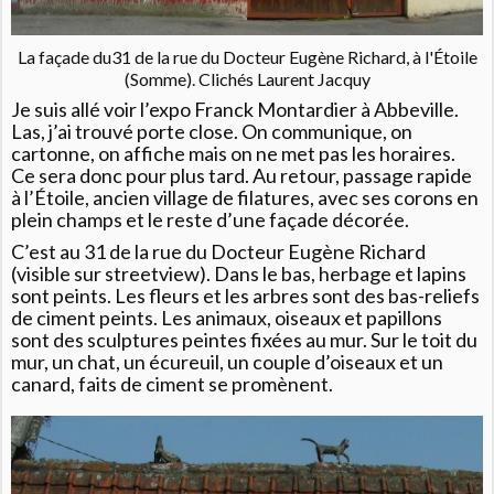
La façade du31 de la rue du Docteur Eugène Richard, à l'Étoile
(Somme). Clichés Laurent Jacquy
Je suis allé voir l’expo Franck Montardier à Abbeville.
Las, j’ai trouvé porte close. On communique, on
cartonne, on affiche mais on ne met pas les horaires.
Ce sera donc pour plus tard. Au retour, passage rapide
à l’Étoile, ancien village de filatures, avec ses corons en
plein champs et le reste d’une façade décorée.
C’est au 31 de la rue du Docteur Eugène Richard
(visible sur streetview). Dans le bas, herbage et lapins
sont peints. Les fleurs et les arbres sont des bas-reliefs
de ciment peints. Les animaux, oiseaux et papillons
sont des sculptures peintes fixées au mur. Sur le toit du
mur, un chat, un écureuil, un couple d’oiseaux et un
canard, faits de ciment se promènent.