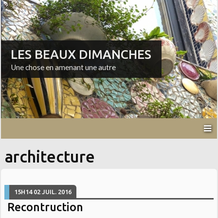
LES BEAUX DIMANCHES
Une chose en amenant une autre
architecture
15H14
02
JUIL. 2016
Recontruction