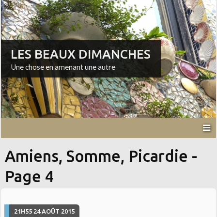
LES BEAUX DIMANCHES
Une chose en amenant une autre
Amiens, Somme, Picardie -
Page 4
21H55
24
AOÛT 2015