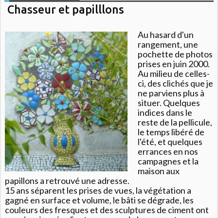
Chasseur et papilllons
Au hasard d'un
rangement, une
pochette de photos
prises en juin 2000.
Au milieu de celles-
ci, des clichés que je
ne parviens plus à
situer. Quelques
indices dans le
reste de la pellicule,
le temps libéré de
l'été, et quelques
errances en nos
campagnes et la
maison aux
papillons a retrouvé une adresse.
15 ans séparent les prises de vues, la végétation a
gagné en surface et volume, le bâti se dégrade, les
couleurs des fresques et des sculptures de ciment ont