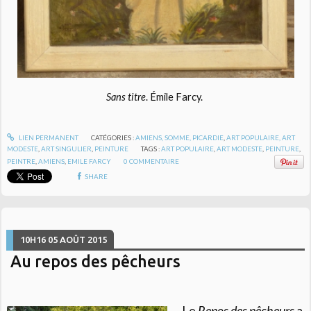
Sans titre
. Émile Farcy.
LIEN PERMANENT
CATÉGORIES :
AMIENS, SOMME, PICARDIE
,
ART POPULAIRE, ART
MODESTE
,
ART SINGULIER
,
PEINTURE
TAGS :
ART POPULAIRE
,
ART MODESTE
,
PEINTURE
,
PEINTRE
,
AMIENS
,
EMILE FARCY
0
COMMENTAIRE
SHARE
10H16
05
AOÛT 2015
Au repos des pêcheurs
Le
Repos des pêcheurs
a