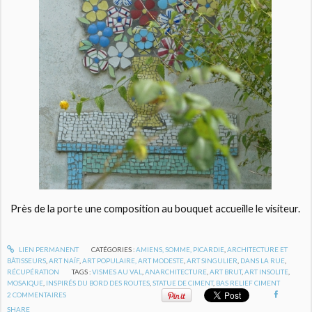
Près de la porte une composition au bouquet accueille le visiteur.
LIEN PERMANENT
CATÉGORIES :
AMIENS, SOMME, PICARDIE
,
ARCHITECTURE ET
BÂTISSEURS
,
ART NAÏF
,
ART POPULAIRE, ART MODESTE
,
ART SINGULIER
,
DANS LA RUE
,
RÉCUPÉRATION
TAGS :
VISMES AU VAL
,
ANARCHITECTURE
,
ART BRUT
,
ART INSOLITE
,
MOSAIQUE
,
INSPIRÉS DU BORD DES ROUTES
,
STATUE DE CIMENT
,
BAS RELIEF CIMENT
2
COMMENTAIRES
SHARE