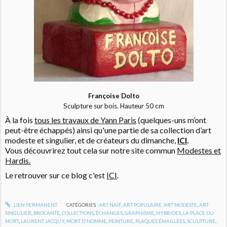
Françoise Dolto
Sculpture sur bois. Hauteur 50 cm
À la fois
tous les travaux de Yann Paris
(quelques-uns m’ont
peut-être échappés) ainsi qu'une partie de sa collection d’art
modeste et singulier, et de créateurs du dimanche,
ICI
.
Vous découvrirez tout cela sur notre site commun
Modestes et
Hardis.
Le retrouver sur ce blog c'est
ICI
.
LIEN PERMANENT
CATÉGORIES :
ART NAÏF
,
ART POPULAIRE, ART MODESTE
,
ART
SINGULIER
,
BROCANTE
,
COLLECTIONS
,
ÉCHANGES
,
GRAPHISME
,
HYBRIDES
,
LA PLACE DU
MORT
,
LAURENT JACQUY
,
MORT D'HOMME
,
PEINTURE
,
PLAQUES ÉMAILLÉES
,
SCULPTURE
,