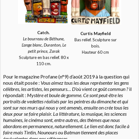
Catch.
Curtis Mayfield
Le bourreau de Béthune,
Bas relief. Sculpture sur
L'ange blanc, Duranton, Le
bois.
petit prince, Zarak
Hauteur 60 cm
Sculpture en bas relief. 80 x
110 cm.
Pour le magazine Profane (n°9) d’août 2019 à la question qui
nous était posée :
Vous aimez tous les deux représenter les gens
célèbres, les artistes, les penseurs… D’où vient ce goût commun ?
il
répondait :
Mystère et boule de gomme. Ce sont peut-être les
portraits de vedettes réalisés par les peintres du dimanche et qui
sont sur nos murs qui nous y ont amenés, ensuite on crée tous les
deux pour se faire plaisir. La littérature, la musique, les sciences
humaines, le cinéma sont, entre autres, des thèmes que nous
abordons en permanence, naturellement. Le lien est donc facile à
faire mais Tintin, Nounours ou Batman tiennent des places
équivalentes dans nos références.