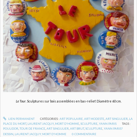
Le Tour
. Sculptures sur bois assemblées en bas-relief. Diamètre 60 cm.
LIEN PERMANENT
CATÉGORIES :
ART POPULAIRE, ART MODESTE
,
ART SINGULIER
,
LA
PLACE DU MORT
,
LAURENT JACQUY
,
MORT D'HOMME
,
SCULPTURE
,
YANN PARIS
TAGS :
POULIDOR
,
TOUR DE FRANCE
,
ART SINGULIER
,
ART BRUT
,
SCULPTURE
,
YANN PARIS?
DESSIN
,
LAURENT JACQUY; MORT D'HOMME
0
COMMENTAIRE