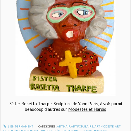
Sister Rosetta Tharpe. Sculpture de Yann Paris, à voir parmi
beaucoup d'autres sur
Modestes et Hardis
LIEN PERMANENT
CATÉGORIES :
ART NAÏF
,
ART POPULAIRE, ART MODESTE
,
ART
SINGULIER
,
MUSIQUE
,
SCULPTURE
,
VIDÉO
,
YANN PARIS
0
COMMENTAIRE