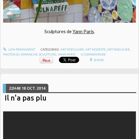
Sculptures de
Yann Paris
.
LIEN PERMANENT
CATÉGORIES :
ART POPULAIRE, ART MODESTE
,
ART SINGULIER
,
PHOTOS DU DIMANCHE
,
SCULPTURE
,
YANN PARIS
0
COMMENTAIRE
SHARE
22H48
18
OCT. 2014
Il n'a pas plu