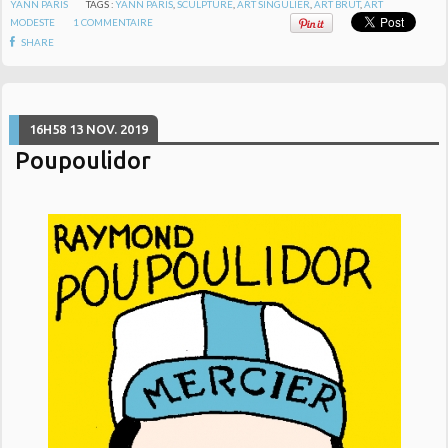
YANN PARIS
TAGS :
YANN PARIS
,
SCULPTURE
,
ART SINGULIER
,
ART BRUT
,
ART
MODESTE
1
COMMENTAIRE
SHARE
16H58
13
NOV. 2019
Poupoulidor